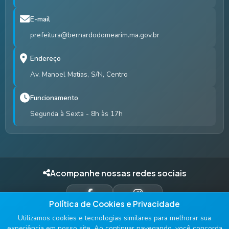
E-mail
prefeitura@bernardodomearim.ma.gov.br
Endereço
Av. Manoel Matias, S/N, Centro
Funcionamento
Segunda à Sexta - 8h às 17h
Acompanhe nossas redes sociais
Política de Cookies e Privacidade
FACEBOOK
INSTAGRAM
Utilizamos cookies e tecnologias similares para melhorar sua
experiência em nosso site. Ao continuar navegando, você concorda