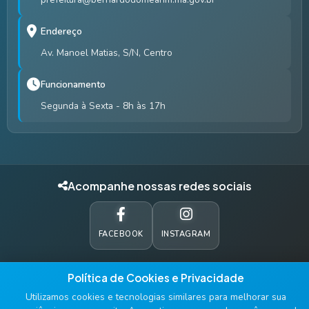
Endereço
Av. Manoel Matias, S/N, Centro
Funcionamento
Segunda à Sexta - 8h às 17h
Acompanhe nossas redes sociais
FACEBOOK
INSTAGRAM
Política de Cookies e Privacidade
© 2026 Prefeitura Municipal de Bernardo do Mearim - MA. Todos os
Utilizamos cookies e tecnologias similares para melhorar sua
direitos reservados.